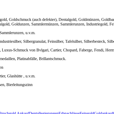
zgold, Goldschmuck (auch defekter), Dentalgold, Goldmünzen, Goldbar
algold, Goldunzen, Sammlermünzen, Sammlerunzen, Industriegold, Fe
Sammlerunzen, u.v.m.
ustriesilber, Silbergranulat, Feinsilber, Tafelsilber, Silberbesteck, Silb
 Luxus-Schmuck von Bvlgari, Cartier, Chopard, Faberge, Fendi, Herme
medaillen, Platinabfälle, Brillantschmuck.
en
er, Glashütte , u.v.m.
sen, Bierleitungszinn
Bruchgold Ankauf
Dentallegierungen
Erbnachlässe
Feingold
Goldankauf