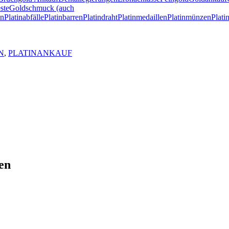
ste
Goldschmuck (auch
en
Platinabfälle
Platinbarren
Platindraht
Platinmedaillen
Platinmünzen
Plat
N
,
PLATINANKAUF
en