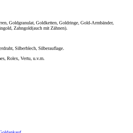
ren, Goldgranulat, Goldketten, Goldringe, Gold-Armbänder,
ingold, Zahngold(auch mit Zähnen).
erdraht, Silberblech, Silberauflage.
s, Rolex, Vertu, u.v.m.
Goldankauf