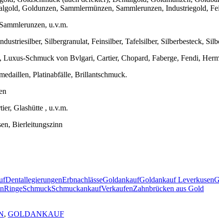
algold, Goldunzen, Sammlermünzen, Sammlerunzen, Industriegold, Fe
Sammlerunzen, u.v.m.
ustriesilber, Silbergranulat, Feinsilber, Tafelsilber, Silberbesteck, Silb
 Luxus-Schmuck von Bvlgari, Cartier, Chopard, Faberge, Fendi, Herme
medaillen, Platinabfälle, Brillantschmuck.
en
er, Glashütte , u.v.m.
sen, Bierleitungszinn
uf
Dentallegierungen
Erbnachlässe
Goldankauf
Goldankauf Leverkusen
G
en
Ringe
Schmuck
Schmuckankauf
Verkaufen
Zahnbrücken aus Gold
N
,
GOLDANKAUF