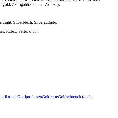
ingold, Zahngold(auch mit Zähnen).
erdraht, Silberblech, Silberauflage.
s, Rolex, Vertu, u.v.m.
oldkronen
Goldprothesen
Goldreste
Goldschmuck (auch