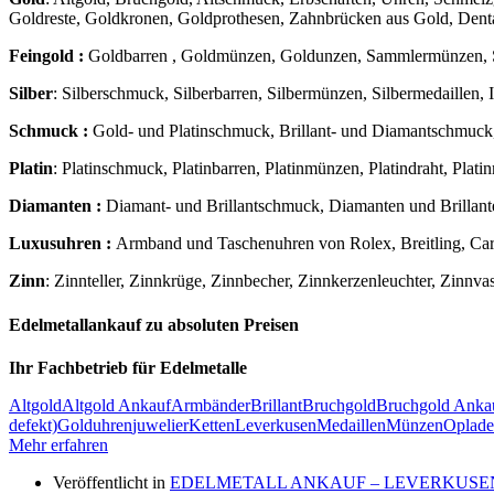
Goldreste, Goldkronen, Goldprothesen, Zahnbrücken aus Gold, Dent
Feingold :
Goldbarren , Goldmünzen, Goldunzen, Sammlermünzen, 
Silber
: Silberschmuck, Silberbarren, Silbermünzen, Silbermedaillen, Ind
Schmuck :
Gold- und Platinschmuck, Brillant- und Diamantschmuck,
Platin
: Platinschmuck, Platinbarren, Platinmünzen, Platindraht, Platin
Diamanten :
Diamant- und Brillantschmuck, Diamanten und Brillant
Luxusuhren :
Armband und Taschenuhren von Rolex, Breitling, Carti
Zinn
: Zinnteller, Zinnkrüge, Zinnbecher, Zinnkerzenleuchter, Zinnva
Edelmetallankauf zu absoluten Preisen
Ihr Fachbetrieb für Edelmetalle
Altgold
Altgold Ankauf
Armbänder
Brillant
Bruchgold
Bruchgold Anka
defekt)
Golduhren
juwelier
Ketten
Leverkusen
Medaillen
Münzen
Oplad
Mehr erfahren
Veröffentlicht in
EDELMETALL ANKAUF – LEVERKUSE