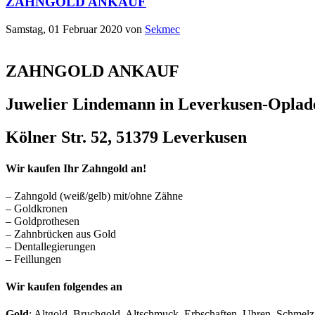
ZAHNGOLD ANKAUF
Samstag, 01 Februar 2020
von
Sekmec
ZAHNGOLD ANKAUF
Juwelier Lindemann in Leverkusen-Oplad
Kölner Str. 52, 51379 Leverkusen
Wir kaufen Ihr Zahngold an!
– Zahngold (weiß/gelb) mit/ohne Zähne
– Goldkronen
– Goldprothesen
– Zahnbrücken aus Gold
– Dentallegierungen
– Feillungen
Wir kaufen folgendes an
Gold
: Altgold, Bruchgold, Altschmuck, Erbschaften, Uhren, Schmel