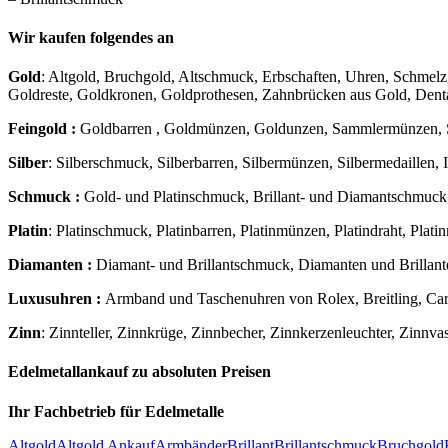
Wir kaufen folgendes an
Gold
: Altgold, Bruchgold, Altschmuck, Erbschaften, Uhren, Schmel
Goldreste, Goldkronen, Goldprothesen, Zahnbrücken aus Gold, Dent
Feingold :
Goldbarren , Goldmünzen, Goldunzen, Sammlermünzen, 
Silber
: Silberschmuck, Silberbarren, Silbermünzen, Silbermedaillen, Ind
Schmuck :
Gold- und Platinschmuck, Brillant- und Diamantschmuck,
Platin
: Platinschmuck, Platinbarren, Platinmünzen, Platindraht, Platin
Diamanten :
Diamant- und Brillantschmuck, Diamanten und Brillant
Luxusuhren :
Armband und Taschenuhren von Rolex, Breitling, Carti
Zinn
: Zinnteller, Zinnkrüge, Zinnbecher, Zinnkerzenleuchter, Zinnva
Edelmetallankauf zu absoluten Preisen
Ihr Fachbetrieb für Edelmetalle
Altgold
Altgold Ankauf
Armbänder
Brillant
Brillantschmuck
Bruchgold