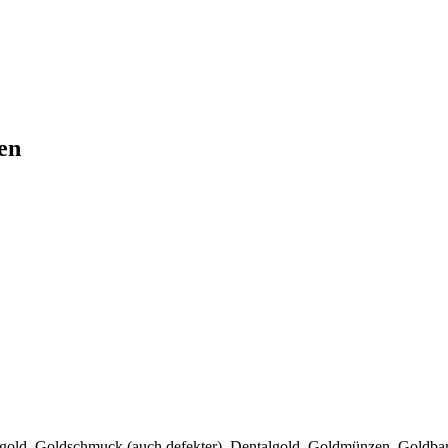
en
zgold, Goldschmuck (auch defekter), Dentalgold, Goldmünzen, Goldbar