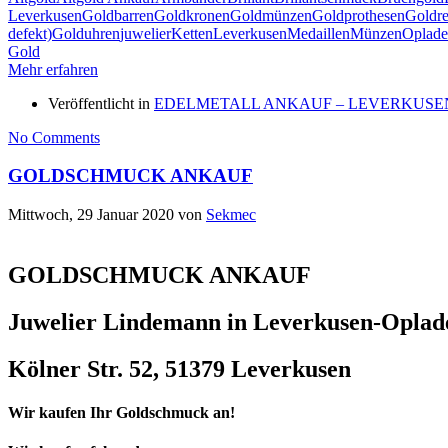
Leverkusen
Goldbarren
Goldkronen
Goldmünzen
Goldprothesen
Goldre
defekt)
Golduhren
juwelier
Ketten
Leverkusen
Medaillen
Münzen
Oplad
Gold
Mehr erfahren
Veröffentlicht in
EDELMETALL ANKAUF – LEVERKUSE
No Comments
GOLDSCHMUCK ANKAUF
Mittwoch, 29 Januar 2020
von
Sekmec
GOLDSCHMUCK ANKAUF
Juwelier Lindemann in Leverkusen-Oplad
Kölner Str. 52, 51379 Leverkusen
Wir kaufen Ihr Goldschmuck an!