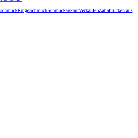
inschmuck
Ringe
Schmuck
Schmuckankauf
Verkaufen
Zahnbrücken aus