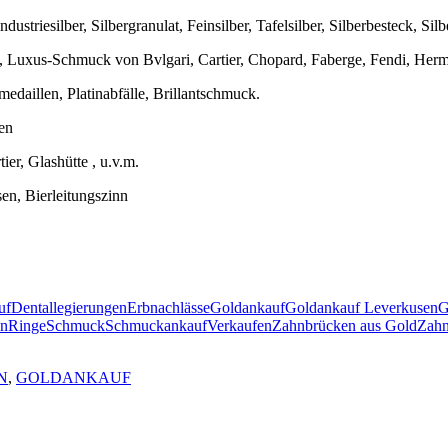
ustriesilber, Silbergranulat, Feinsilber, Tafelsilber, Silberbesteck, Silb
 Luxus-Schmuck von Bvlgari, Cartier, Chopard, Faberge, Fendi, Herme
medaillen, Platinabfälle, Brillantschmuck.
en
er, Glashütte , u.v.m.
sen, Bierleitungszinn
uf
Dentallegierungen
Erbnachlässe
Goldankauf
Goldankauf Leverkusen
G
en
Ringe
Schmuck
Schmuckankauf
Verkaufen
Zahnbrücken aus Gold
Zahn
N
,
GOLDANKAUF