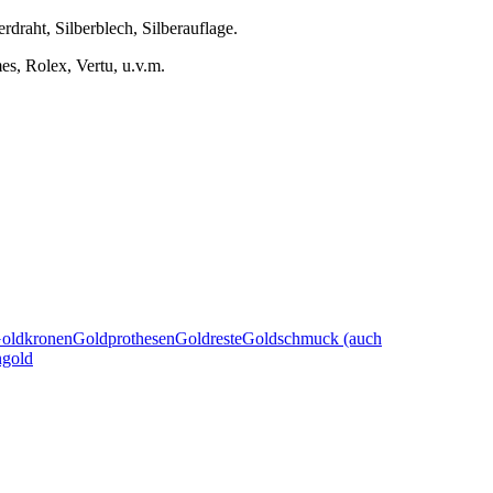
erdraht, Silberblech, Silberauflage.
s, Rolex, Vertu, u.v.m.
oldkronen
Goldprothesen
Goldreste
Goldschmuck (auch
gold