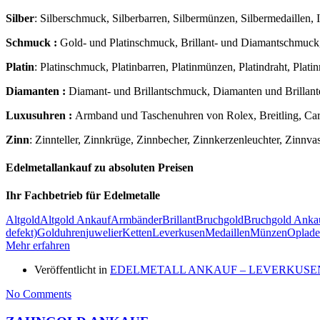
Silber
: Silberschmuck, Silberbarren, Silbermünzen, Silbermedaillen, Ind
Schmuck :
Gold- und Platinschmuck, Brillant- und Diamantschmuck,
Platin
: Platinschmuck, Platinbarren, Platinmünzen, Platindraht, Platin
Diamanten :
Diamant- und Brillantschmuck, Diamanten und Brillant
Luxusuhren :
Armband und Taschenuhren von Rolex, Breitling, Carti
Zinn
: Zinnteller, Zinnkrüge, Zinnbecher, Zinnkerzenleuchter, Zinnva
Edelmetallankauf zu absoluten Preisen
Ihr Fachbetrieb für Edelmetalle
Altgold
Altgold Ankauf
Armbänder
Brillant
Bruchgold
Bruchgold Anka
defekt)
Golduhren
juwelier
Ketten
Leverkusen
Medaillen
Münzen
Oplad
Mehr erfahren
Veröffentlicht in
EDELMETALL ANKAUF – LEVERKUSE
No Comments