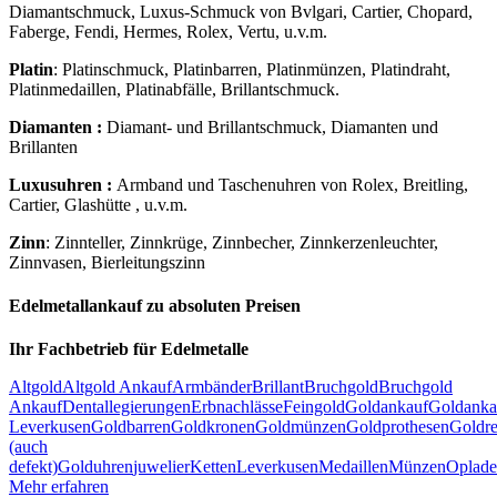
Diamantschmuck, Luxus-Schmuck von Bvlgari, Cartier, Chopard,
Faberge, Fendi, Hermes, Rolex, Vertu, u.v.m.
Platin
: Platinschmuck, Platinbarren, Platinmünzen, Platindraht,
Platinmedaillen, Platinabfälle, Brillantschmuck.
Diamanten :
Diamant- und Brillantschmuck, Diamanten und
Brillanten
Luxusuhren :
Armband und Taschenuhren von Rolex, Breitling,
Cartier, Glashütte , u.v.m.
Zinn
: Zinnteller, Zinnkrüge, Zinnbecher, Zinnkerzenleuchter,
Zinnvasen, Bierleitungszinn
Edelmetallankauf zu absoluten Preisen
Ihr Fachbetrieb für Edelmetalle
Altgold
Altgold Ankauf
Armbänder
Brillant
Bruchgold
Bruchgold
Ankauf
Dentallegierungen
Erbnachlässe
Feingold
Goldankauf
Goldanka
Leverkusen
Goldbarren
Goldkronen
Goldmünzen
Goldprothesen
Goldre
(auch
defekt)
Golduhren
juwelier
Ketten
Leverkusen
Medaillen
Münzen
Oplad
Mehr erfahren