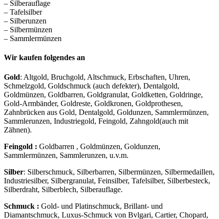
– Silberauflage
– Tafelsilber
– Silberunzen
– Silbermünzen
– Sammlermünzen
Wir kaufen folgendes an
Gold
: Altgold, Bruchgold, Altschmuck, Erbschaften, Uhren,
Schmelzgold, Goldschmuck (auch defekter), Dentalgold,
Goldmünzen, Goldbarren, Goldgranulat, Goldketten, Goldringe,
Gold-Armbänder, Goldreste, Goldkronen, Goldprothesen,
Zahnbrücken aus Gold, Dentalgold, Goldunzen, Sammlermünzen,
Sammlerunzen, Industriegold, Feingold, Zahngold(auch mit
Zähnen).
Feingold :
Goldbarren , Goldmünzen, Goldunzen,
Sammlermünzen, Sammlerunzen, u.v.m.
Silber
: Silberschmuck, Silberbarren, Silbermünzen, Silbermedaillen,
Industriesilber, Silbergranulat, Feinsilber, Tafelsilber, Silberbesteck,
Silberdraht, Silberblech, Silberauflage.
Schmuck :
Gold- und Platinschmuck, Brillant- und
Diamantschmuck, Luxus-Schmuck von Bvlgari, Cartier, Chopard,