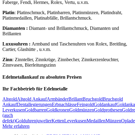
Faberge, Fendi, Hermes, Rolex, Vertu, u.v.m.
Platin
: Platinschmuck, Platinbarren, Platinmünzen, Platindraht,
Platinmedaillen, Platinabfälle, Brillantschmuck.
Diamanten :
Diamant- und Brillantschmuck, Diamanten und
Brillanten
Luxusuhren :
Armband und Taschenuhren von Rolex, Breitling,
Cartier, Glashütte , u.v.m.
Zinn
: Zinnteller, Zinnkrüge, Zinnbecher, Zinnkerzenleuchter,
Zinnvasen, Bierleitungszinn
Edelmetallankauf zu absoluten Preisen
Ihr Fachbetrieb für Edelmetalle
Altgold
Altgold Ankauf
Armbänder
Brillant
Bruchgold
Bruchgold
Ankauf
Dentallegierungen
Erbnachlässe
Feingold
Goldankauf
Goldanka
Leverkusen
Goldbarren
Goldkronen
Goldmünzen
Goldprothesen
Goldre
(auch
defekt)
Golduhren
juwelier
Ketten
Leverkusen
Medaillen
Münzen
Oplad
Mehr erfahren