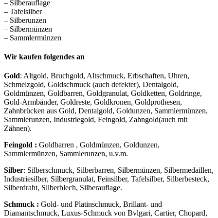
– Silberauflage
– Tafelsilber
– Silberunzen
– Silbermünzen
– Sammlermünzen
Wir kaufen folgendes an
Gold
: Altgold, Bruchgold, Altschmuck, Erbschaften, Uhren,
Schmelzgold, Goldschmuck (auch defekter), Dentalgold,
Goldmünzen, Goldbarren, Goldgranulat, Goldketten, Goldringe,
Gold-Armbänder, Goldreste, Goldkronen, Goldprothesen,
Zahnbrücken aus Gold, Dentalgold, Goldunzen, Sammlermünzen,
Sammlerunzen, Industriegold, Feingold, Zahngold(auch mit
Zähnen).
Feingold :
Goldbarren , Goldmünzen, Goldunzen,
Sammlermünzen, Sammlerunzen, u.v.m.
Silber
: Silberschmuck, Silberbarren, Silbermünzen, Silbermedaillen,
Industriesilber, Silbergranulat, Feinsilber, Tafelsilber, Silberbesteck,
Silberdraht, Silberblech, Silberauflage.
Schmuck :
Gold- und Platinschmuck, Brillant- und
Diamantschmuck, Luxus-Schmuck von Bvlgari, Cartier, Chopard,