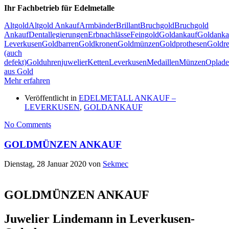
Ihr Fachbetrieb für Edelmetalle
Altgold
Altgold Ankauf
Armbänder
Brillant
Bruchgold
Bruchgold
Ankauf
Dentallegierungen
Erbnachlässe
Feingold
Goldankauf
Goldanka
Leverkusen
Goldbarren
Goldkronen
Goldmünzen
Goldprothesen
Goldre
(auch
defekt)
Golduhren
juwelier
Ketten
Leverkusen
Medaillen
Münzen
Oplad
aus Gold
Mehr erfahren
Veröffentlicht in
EDELMETALL ANKAUF –
LEVERKUSEN
,
GOLDANKAUF
No Comments
GOLDMÜNZEN ANKAUF
Dienstag, 28 Januar 2020
von
Sekmec
GOLDMÜNZEN ANKAUF
Juwelier Lindemann in Leverkusen-