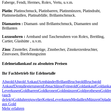
Faberge, Fendi, Hermes, Rolex, Vertu, u.v.m.
Platin
: Platinschmuck, Platinbarren, Platinmünzen, Platindraht,
Platinmedaillen, Platinabfälle, Brillantschmuck.
Diamanten :
Diamant- und Brillantschmuck, Diamanten und
Brillanten
Luxusuhren :
Armband und Taschenuhren von Rolex, Breitling,
Cartier, Glashütte , u.v.m.
Zinn
: Zinnteller, Zinnkrüge, Zinnbecher, Zinnkerzenleuchter,
Zinnvasen, Bierleitungszinn
Edelmetallankauf zu absoluten Preisen
Ihr Fachbetrieb für Edelmetalle
Altgold
Altgold Ankauf
Armbänder
Brillant
Bruchgold
Bruchgold
Ankauf
Dentallegierungen
Erbnachlässe
Feingold
Goldankauf
Goldanka
Leverkusen
Goldbarren
Goldkronen
Goldmünzen
Goldprothesen
Goldre
(auch
defekt)
Golduhren
juwelier
Ketten
Leverkusen
Medaillen
Münzen
Oplad
aus Gold
Mehr erfahren